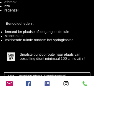
afbraak
btw
regenzeil
Benodigdheden :
iemand ter plaatse of toegang tot de tuin
stopcontact
voldoende ruimte rondom het springkasteel
Smalste punt op route naar plaats van
opstelling dient minimaal 100 cm te zijn !