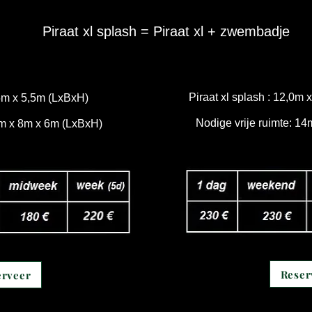
Piraat xl splash = Piraat xl + zwembadje
Piraat xl splash : 12,0m
,5m x 5,5m (LxBxH)
Nodige vrije ruimte: 1
2m x 8m x 6m (LxBxH)
Reser
erveer