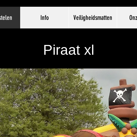
stelen
Info
Veiligheidsmatten
Onz
Piraat xl