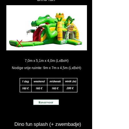
7,0m x 5,1m x 4,0m (LxBxH)
Nodige vrije ruimte: 9m x 7m x 4,5m (LxBxH)
Reserveer
Dino fun splash (+ zwembadje)