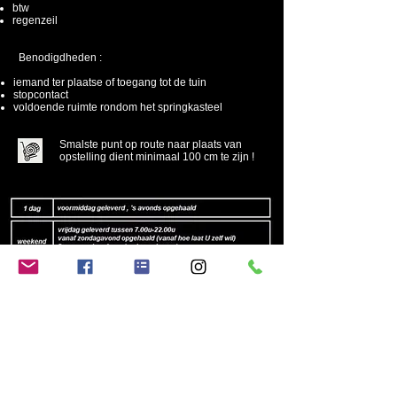
btw
regenzeil
Benodigdheden :
iemand ter plaatse of toegang tot de tuin
stopcontact
voldoende ruimte rondom het springkasteel
Smalste punt op route naar plaats van
opstelling dient minimaal 100 cm te zijn !