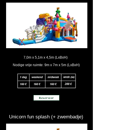
7,0m x 5,1m x 4,5m (LxBxH)
Nodige vrije ruimte: 9m x 7m x 5m (LxBxH)
Reserveer
Unicorn fun splash (+ zwembadje)