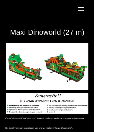
Maxi Dinoworld (27 m)
Onze "dinoworld" en "dino run" kunnen perfect aan elkaar vastgemaakt worden.
Dit zorgt voor een stormbaan van wel 27 meter = "Maxi Dinoworld".