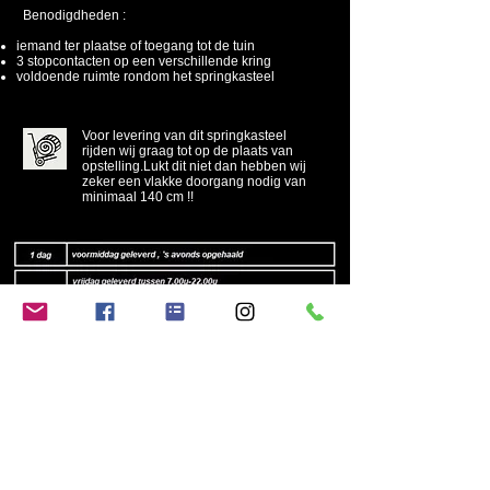
Benodigdheden :
iemand ter plaatse of toegang tot de tuin
3 stopcontacten op een verschillende kring
voldoende ruimte rondom het springkasteel
Voor levering van dit springkasteel
rijden wij graag tot op de plaats van
opstelling.Lukt dit niet dan hebben wij
zeker een vlakke doorgang nodig van
minimaal 140 cm !!